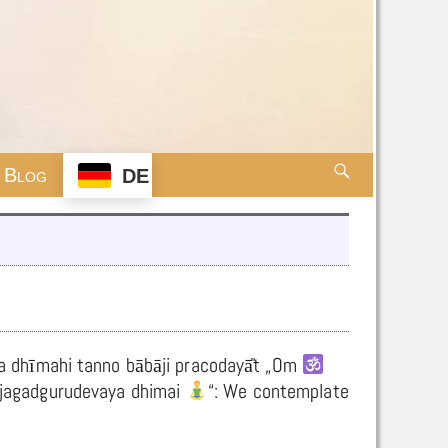
Blog
DE
a dhīmahi tanno bābāji pracodayā̎t „Om
 „jagadgurudevaya dhimai
“: We contemplate