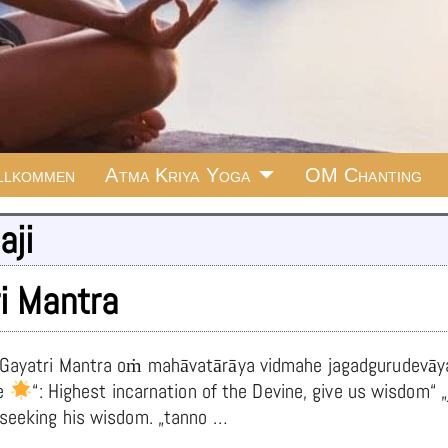
llkommen
Atma Kriya Yoga
OM Chanting
aji
i Mantra
i Gayatri Mantra oṁ mahāvatārāya vidmahe jagadgurudevāy
he
“: Highest incarnation of the Devine, give us wisdom“
, seeking his wisdom. „tanno
…