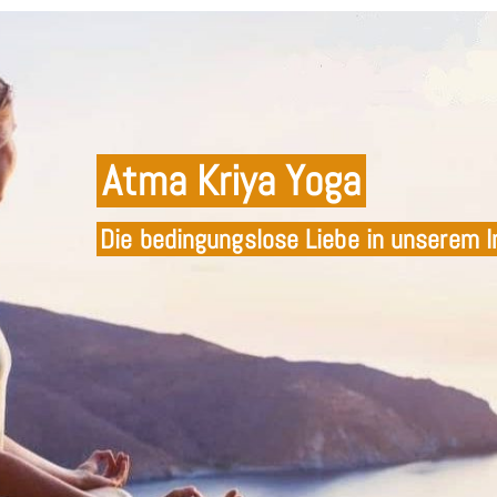
Atma Kriya Yoga
Die bedingungslose Liebe in unserem I