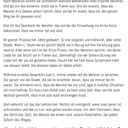
Nach Monaten konnte sie schließlich während Mahamudra ihren Knöchel berühren.
Und als sie das erkannte, brach sie in Tränen aus. Und sie wusste, dass die
Meister ihre Gebete erhört hatten, dass sie bei ihr waren, dass sie den ganzen
Weg bei ihr gewesen sind.
Das ist das Geschenk der Meister, das wir bei der Einweihung ins Atma Kriya
bekommen, dass sie immer bei uns sind.
Ihr ganzer Prozess hat Jahre gedauert. Er war langsam und mühevoll, aber voller
Gnade. Wenn L. heute davon spricht bleibt sie in Bezug auf ihre Verletzung ganz
neutral. Aber wenn sie von der Kriya-Praxis, von den Meistern spricht, von deren
Liebe für sie, bricht sie in Tränen aus, überwältigt von der Unterstützung und
Liebe mit der sie sie gehalten haben. Heute hat sie fast keine Symptome mehr
von diesem Unfall. Die Meister haben ihr Gebet erfüllt.
Während unseres Gesprächs kam L. immer wieder auf die Meister zu sprechen.
Sie sprach von der Gnade, die sie ihr brachten, davon, dass sie immer bei ihr
waren. Sie erinnerte mich, dass die Meister bei mir sind, egal in welcher Situation
ich mich befinde. Es muss kein Unfall sein, es kann alles sein. Aber sie hat auch
deutlich gemacht, dass man sich auch anstrengen muss.
Und vielleicht ist das die Lektion hier. Nichts ist unmöglich, wenn man bereit ist,
aufzustehen und das zu tun, was getan werden muss, mit dem Vertrauen, dass
das Göttliche, Gott, die Meister bei einem sind, unsere Hand halten, bei jedem
Schritt des Weges.