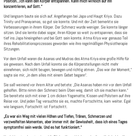
Position…Ich kann den Körper entspannen. Kann mich wirklich auf Ihn
konzentrieren, auf Gott.“
Und langsam baute sie sich auf. Angefangen bei Japa und Haupt Kriya. Dazu
Trinity und Pranayamas, so gut sie konnte. Und mit der Zeit bemerkte sie
Verbesserungen in ihrem Körper. Der Schmerz wurde weniger. Sie konnte länger
sitzen. Und sie lernte dabei sogar, ihren Körper so weit zu entspannen, dass sie
tief ins Japa hineingehen und bei Gott sein konnte. Atma Kriya war genauso Teil
ihres Rehabilitationsprozesses geworden wie ihre regelmäßigen Physiotherapie
Sitzungen.
Vor dem Unfall waren die Asanas und Mudras des Atma Kriya eine große Hilfe für
sie gewesen. Nach dem Unfall konnte sie die Körperstellungen nicht mehr
einnehmen, sich nicht beugen, bewegen und richtig atmen. „Das war der Moment,“
sagte sie mir, „in dem alles mit einem Gebet begann“.
Sie saß weinend vor ihrem Altar und betete: „Die Asanas haben mir vor dem Unfall
geholfen. Bitte nimm den Schmerz beim Üben weg, damit ich sie machen kann.“
Sie bereitete sich mit einer 1 cm dicken Yogamatte, Kissen und Polstern auf ihre
Reise vor. Und jeden Tag versuchte sie es, machte Fortschritte, kam weiter. Egal
wie langsam, Fortschritt ist Fortschritt.
„Es war ein Weg mit vielen Höhen und Tiefen, Tränen, Schmerzen und
verzweifelten Momenten, aber immer mit der Gewissheit, dass ich eines Tages
symptomfrei sein werde. Und es hat funktioniert.“