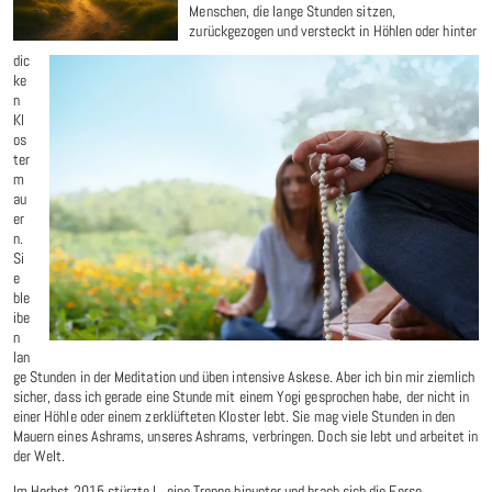
Menschen, die lange Stunden sitzen,
zurückgezogen und versteckt in Höhlen oder hinter
dic
ke
n
Kl
os
ter
m
au
er
n.
Si
e
ble
ibe
n
lan
ge Stunden in der Meditation und üben intensive Askese. Aber ich bin mir ziemlich
sicher, dass ich gerade eine Stunde mit einem Yogi gesprochen habe, der nicht in
einer Höhle oder einem zerklüfteten Kloster lebt. Sie mag viele Stunden in den
Mauern eines Ashrams, unseres Ashrams, verbringen. Doch sie lebt und arbeitet in
der Welt.
Im Herbst 2015 stürzte L. eine Treppe hinunter und brach sich die Ferse.