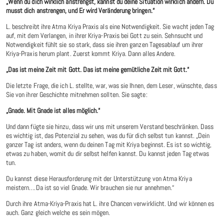
„Wenn du dich wirklich anstrengst, kannst du deine Situation wirklich ändern. Du
musst dich anstrengen, und Er wird Veränderung bringen.“
L. beschreibt ihre Atma Kriya Praxis als eine Notwendigkeit. Sie wacht jeden Tag
auf, mit dem Verlangen, in ihrer Kriya-Praxis bei Gott zu sein. Sehnsucht und
Notwendigkeit fühlt sie so stark, dass sie ihren ganzen Tagesablauf um ihrer
Kriya-Praxis herum plant. Zuerst kommt Kriya. Dann alles Andere.
„Das ist meine Zeit mit Gott. Das ist meine gemütliche Zeit mit Gott.“
Die letzte Frage, die ich L. stellte, war, was sie Ihnen, dem Leser, wünschte, dass
Sie von ihrer Geschichte mitnehmen sollten. Sie sagte:
„Gnade. Mit Gnade ist alles möglich.“
Und dann fügte sie hinzu, dass wir uns mit unserem Verstand beschränken. Dass
es wichtig ist, das Potenzial zu sehen, was du für dich selbst tun kannst. „Dein
ganzer Tag ist anders, wenn du deinen Tag mit Kriya beginnst. Es ist so wichtig,
etwas zu haben, womit du dir selbst helfen kannst. Du kannst jeden Tag etwas
tun.
Du kannst diese Herausforderung mit der Unterstützung von Atma Kriya
meistern….Da ist so viel Gnade. Wir brauchen sie nur annehmen.“
Durch ihre Atma-Kriya-Praxis hat L. ihre Chancen verwirklicht. Und wir können es
auch. Ganz gleich welche es sein mögen.