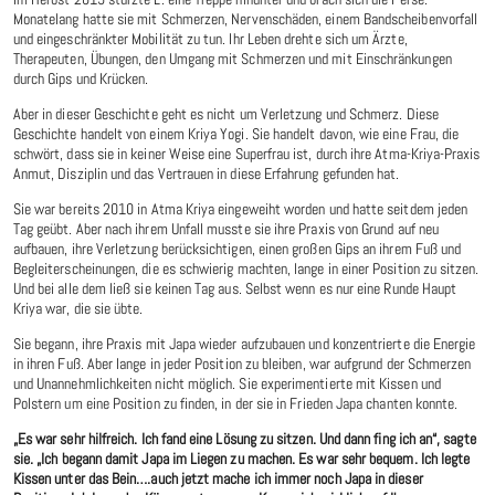
Monatelang hatte sie mit Schmerzen, Nervenschäden, einem Bandscheibenvorfall
und eingeschränkter Mobilität zu tun. Ihr Leben drehte sich um Ärzte,
Therapeuten, Übungen, den Umgang mit Schmerzen und mit Einschränkungen
durch Gips und Krücken.
Aber in dieser Geschichte geht es nicht um Verletzung und Schmerz. Diese
Geschichte handelt von einem Kriya Yogi. Sie handelt davon, wie eine Frau, die
schwört, dass sie in keiner Weise eine Superfrau ist, durch ihre Atma-Kriya-Praxis
Anmut, Disziplin und das Vertrauen in diese Erfahrung gefunden hat.
Sie war bereits 2010 in Atma Kriya eingeweiht worden und hatte seitdem jeden
Tag geübt. Aber nach ihrem Unfall musste sie ihre Praxis von Grund auf neu
aufbauen, ihre Verletzung berücksichtigen, einen großen Gips an ihrem Fuß und
Begleiterscheinungen, die es schwierig machten, lange in einer Position zu sitzen.
Und bei alle dem ließ sie keinen Tag aus. Selbst wenn es nur eine Runde Haupt
Kriya war, die sie übte.
Sie begann, ihre Praxis mit Japa wieder aufzubauen und konzentrierte die Energie
in ihren Fuß. Aber lange in jeder Position zu bleiben, war aufgrund der Schmerzen
und Unannehmlichkeiten nicht möglich. Sie experimentierte mit Kissen und
Polstern um eine Position zu finden, in der sie in Frieden Japa chanten konnte.
„Es war sehr hilfreich. Ich fand eine Lösung zu sitzen. Und dann fing ich an“, sagte
sie. „Ich begann damit Japa im Liegen zu machen. Es war sehr bequem. Ich legte
Kissen unter das Bein….auch jetzt mache ich immer noch Japa in dieser