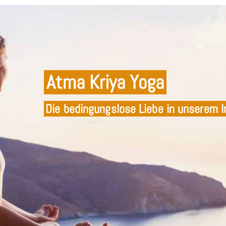
Atma Kriya Yoga
Die bedingungslose Liebe in unserem I